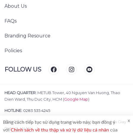
About Us
FAQs
Branding Resource
Policies
FOLLOW US
HEAD QUARTER:
METUB Tower, 40 Nguyen Van Huong, Thao
Dien Ward, Thu Duc City, HCM (
Google Map
)
HOTLINE:
0283 535 4245
x
HANOI:
Bac Ha Tower, 219 Trung Kinh, Trung Hoa Ward, Cau Giay
Bằng cách tiếp tục sử dụng trang web này, bạn đồng ý
District, Ha Noi
với
Chính sách về thu thập và xử lý dữ liệu cá nhân
của