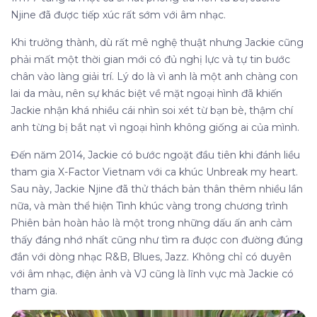
Njine đã được tiếp xúc rất sớm với âm nhạc.
Khi trưởng thành, dù rất mê nghệ thuật nhưng Jackie cũng
phải mất một thời gian mới có đủ nghị lực và tự tin bước
chân vào làng giải trí. Lý do là vì anh là một anh chàng con
lai da màu, nên sự khác biệt về mặt ngoại hình đã khiến
Jackie nhận khá nhiều cái nhìn soi xét từ bạn bè, thậm chí
anh từng bị bắt nạt vì ngoại hình không giống ai của mình.
Đến năm 2014, Jackie có bước ngoặt đầu tiên khi đánh liều
tham gia X-Factor Vietnam với ca khúc Unbreak my heart.
Sau này, Jackie Njine đã thử thách bản thân thêm nhiều lần
nữa, và màn thể hiện Tình khúc vàng trong chương trình
Phiên bản hoàn hảo là một trong những dấu ấn anh cảm
thấy đáng nhớ nhất cũng như tìm ra được con đường đúng
đắn với dòng nhạc R&B, Blues, Jazz. Không chỉ có duyên
với âm nhạc, điện ảnh và VJ cũng là lĩnh vực mà Jackie có
tham gia.