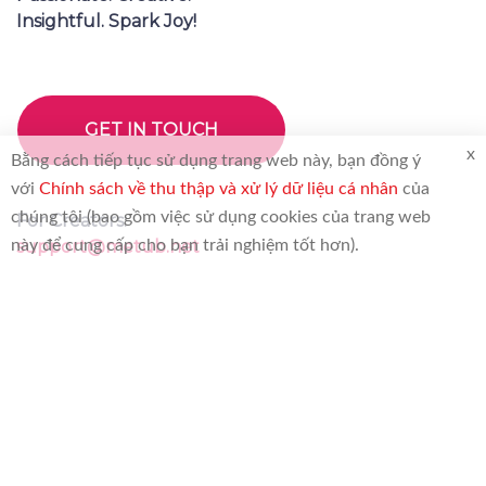
Insightful. Spark Joy!
GET IN TOUCH
x
Bằng cách tiếp tục sử dụng trang web này, bạn đồng ý
với
Chính sách về thu thập và xử lý dữ liệu cá nhân
của
chúng tôi (bao gồm việc sử dụng cookies của trang web
For Creators:
này để cung cấp cho bạn trải nghiệm tốt hơn).
support@metub.net
For Brand:
booking@metub.net
About Us