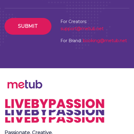
For Creators:
SUBMIT
support@metub.net
For Brand:
booking@metub.net
Passionate. Creative.