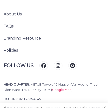
About Us
FAQs
Branding Resource
Policies
FOLLOW US
HEAD QUARTER:
METUB Tower, 40 Nguyen Van Huong, Thao
Dien Ward, Thu Duc City, HCM (
Google Map
)
HOTLINE:
0283 535 4245
x
HANOI:
Bac Ha Tower, 219 Trung Kinh, Trung Hoa Ward, Cau Giay