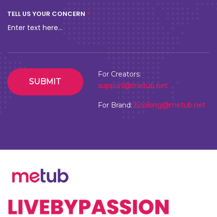
TELL US YOUR CONCERN
For Creators:
SUBMIT
support@metub.net
For Brand:
booking@metub.net