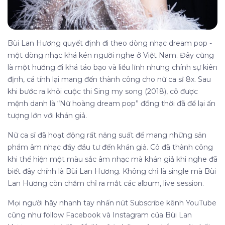
Bùi Lan Hương quyết định đi theo dòng nhạc dream pop -
một dòng nhạc khá kén người nghe ở Việt Nam. Đây cũng
là một hướng đi khá táo bạo và liều lĩnh nhưng chính sự kiên
định, cá tính lại mang đến thành công cho nữ ca sĩ 8x. Sau
khi bước ra khỏi cuộc thi
Sing my song (2018),
cô được
mệnh danh là “Nữ hoàng dream pop” đồng thời đã để lại ấn
tượng lớn với khán giả.
Nữ ca sĩ đã hoạt động rất năng suất để mang những sản
phẩm âm nhạc đầy đầu tư đến khán giả. Cô đã thành công
khi thể hiện một màu sắc âm nhạc mà khán giả khi nghe đã
biết đây chính là Bùi Lan Hương. Không chỉ là single mà Bùi
Lan Hương còn chăm chỉ ra mắt các album, live session.
Mọi người hãy nhanh tay nhấn nút Subscribe kênh YouTube
cũng như follow Facebook và Instagram của Bùi Lan