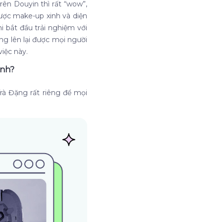
ên Douyin thì rất “wow”,
ược make-up xinh và diện
 bắt đầu trải nghiệm với
ng lên lại được mọi người
g việc này.
ình?
rà Đặng rất riêng để mọi