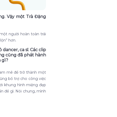
ợng. Vậy một Trà Đặng
 một người hoàn toàn trái
 lộn” hơn.
 dancer, ca sĩ. Các clip
ưng cũng đã phát hành
 gì?
 đam mê để trở thành một
 cũng bổ trợ cho công việc
với khung hình miệng đẹp
ấn đề gì. Nói chung, mình