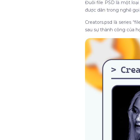
Đuôi file PSD là một l
được dân trong nghề gọi b
Creators.psd là series 
sau sự thành công của h