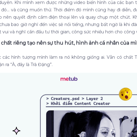
duyên. Khi mình xem được những video biến hình của các bạn tr
tư đó… và cũng muốn thử. Thời điểm đó mình cũng hay đi diễn, đ
p nên quyết định cầm điện thoại lên và quay chụp một chút. Khi
chưa bao giờ nghĩ đến việc sẽ nổi tiếng, nhưng bất ngờ là khi đă
ất vui và nghĩ cần đầu tư thời gian, công sức nhiều hơn cho côn
 chất riêng tạo nên sự thu hút, hình ảnh cá nhân của m
 các hình tượng mình làm ra nó không giống ai. Vẫn có chất T
n ra “À, đây là Trà Đặng”.