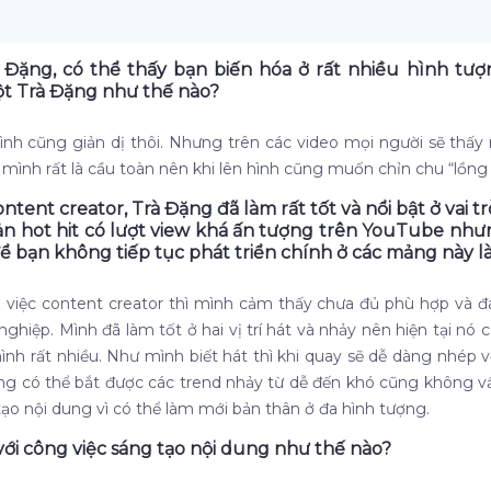
à Đặng, có thể thấy bạn biến hóa ở rất nhiều hình tư
ột Trà Đặng như thế nào?
ình cũng giản dị thôi. Nhưng trên các video mọi người sẽ thấy
 mình rất là cầu toàn nên khi lên hình cũng muốn chỉn chu “lồng
tent creator, Trà Đặng đã làm rất tốt và nổi bật ở vai trò
ản hot hit có lượt view khá ấn tượng trên YouTube nh
ể bạn không tiếp tục phát triển chính ở các mảng này là
g việc content creator thì mình cảm thấy chưa đủ phù hợp và
ghiệp. Mình đã làm tốt ở hai vị trí hát và nhảy nên hiện tại nó
ình rất nhiều. Như mình biết hát thì khi quay sẽ dễ dàng nhép 
ũng có thể bắt được các trend nhảy từ dễ đến khó cũng không v
 tạo nội dung vì có thể làm mới bản thân ở đa hình tượng.
với công việc sáng tạo nội dung như thế nào?