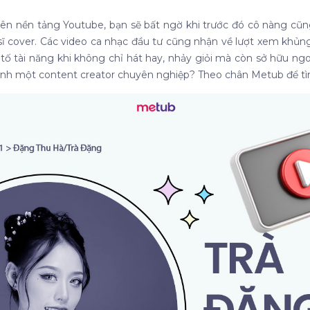
rên nền tảng Youtube, bạn sẽ bất ngờ khi trước đó cô nàng cũng
ĩ cover. Các video ca nhạc đầu tư cũng nhận về lượt xem khủng
 tố tài năng khi không chỉ hát hay, nhảy giỏi mà còn sở hữu ngoạ
ành một content creator chuyên nghiệp? Theo chân Metub để tìm