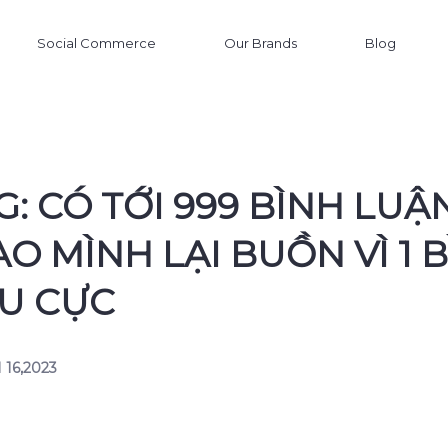
Social Commerce
Our Brands
Blog
: CÓ TỚI 999 BÌNH LU
SAO MÌNH LẠI BUỒN VÌ 1 
ÊU CỰC
 16,2023