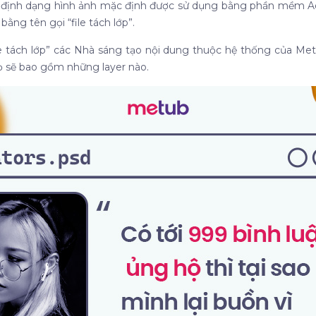
oại định dạng hình ảnh mặc định được sử dụng bằng phần mềm 
ằng tên gọi “file tách lớp”.
“file tách lớp” các Nhà sáng tạo nội dung thuộc hệ thống của M
ọ sẽ bao gồm những layer nào.