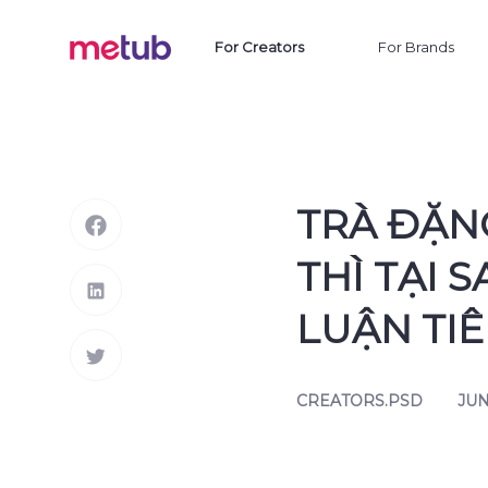
For Creators
For Brands
TRÀ ĐẶNG
THÌ TẠI 
LUẬN TI
CREATORS.PSD
JUN