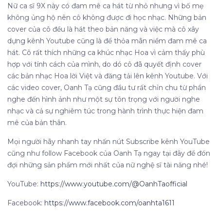
Nữ ca sĩ 9X này có đam mê ca hát từ nhỏ nhưng vì bố mẹ
không ủng hộ nên cô không được đi học nhạc. Những bản
cover của cô đều là hát theo bản năng và việc mà cô xây
dựng kênh Youtube cũng là để thỏa mãn niềm đam mê ca
hát. Cô rất thích những ca khúc nhạc Hoa vì cảm thấy phù
hợp với tính cách của mình, do dó cô đã quyết định cover
các bản nhạc Hoa lời Việt và đăng tải lên kênh Youtube. Với
các video cover, Oanh Tạ cũng đầu tư rất chỉn chu từ phần
nghe đến hình ảnh như một sự tôn trọng với người nghe
nhạc và cả sự nghiêm túc trong hành trình thực hiện đam
mê của bản thân.
Mọi người hãy nhanh tay nhấn nút Subscribe kênh YouTube
cũng như follow Facebook của Oanh Tạ ngay tại đây để đón
đợi những sản phẩm mới nhất của nữ nghệ sĩ tài năng nhé!
YouTube:
https://www.youtube.com/@OanhTaofficial
Facebook:
https://www.facebook.com/oanhta1611