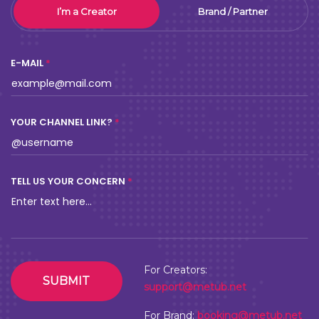
I’m a Creator
Brand / Partner
E-MAIL
YOUR CHANNEL LINK?
TELL US YOUR CONCERN
For Creators:
SUBMIT
support@metub.net
For Brand:
booking@metub.net