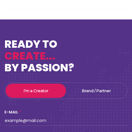
READY TO
CREATE...
BY PASSION?
I’m a Creator
Brand / Partner
E-MAIL