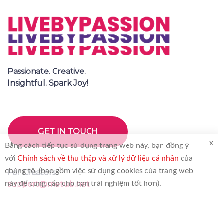
Passionate. Creative.
Insightful. Spark Joy!
GET IN TOUCH
x
Bằng cách tiếp tục sử dụng trang web này, bạn đồng ý
với
Chính sách về thu thập và xử lý dữ liệu cá nhân
của
chúng tôi (bao gồm việc sử dụng cookies của trang web
For Creators:
này để cung cấp cho bạn trải nghiệm tốt hơn).
support@metub.net
For Brand: