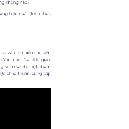
đúng không nào?
ng hiệu quả, lợi ích thực
sâu vào tìm hiểu các kiến
ua YouTube.
Nói đơn giản,
ong kinh doanh, một nhóm
ược chấp thuận, cung cấp