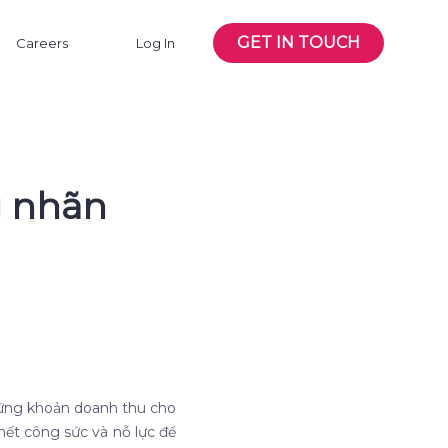
GET IN TOUCH
Careers
Log In
g nhãn
hững khoản doanh thu cho
ết công sức và nỗ lực để