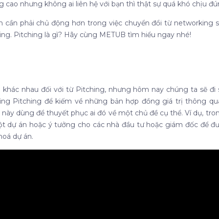
ng cao nhưng không ai liên hệ với bạn thì thật sự quá khó chịu 
bạn cần phải chủ động hơn trong việc chuyển đổi từ networking sa
hing. Pitching là gì? Hãy cùng METUB tìm hiểu ngay nhé!
 khác nhau đối với từ Pitching, nhưng hôm nay chúng ta sẽ đi 
ing Pitching để kiếm về những bản hợp đồng giá trị thông q
c này dùng để thuyết phục ai đó về một chủ đề cụ thể.
Ví dụ, tr
ột dự án hoặc ý tưởng cho các nhà đầu tư hoặc giám đốc để đ
hoá dự án.