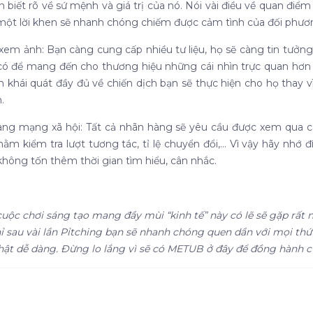
n biết rõ về sứ mệnh và giá trị của nó. Nói vài điều về quan điểm
 một lời khen sẽ nhanh chóng chiếm được cảm tình của đối phươ
em ảnh: Bạn càng cung cấp nhiều tư liệu, họ sẽ càng tin tưởng
có để mang đến cho thương hiệu những cái nhìn trực quan hơn v
ìn khái quát đầy đủ về chiến dịch bạn sẽ thực hiện cho họ thay 
.
trang mạng xã hội: Tất cả nhãn hàng sẽ yêu cầu được xem qua 
 kiểm tra lượt tương tác, tỉ lệ chuyển đổi,... Vì vậy hãy nhớ
không tốn thêm thời gian tìm hiểu, cân nhắc.
uộc chơi sáng tạo mang đầy mùi “kinh tế” này có lẽ sẽ gặp rất 
chỉ sau vài lần Pỉtching bạn sẽ nhanh chóng quen dần với mọi th
hật dễ dàng. Đừng lo lắng vì sẽ có METUB ở đây để đồng hành 