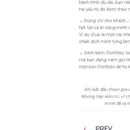
hành trình đủ dài, bạn nê
hai yếu tố đó, kèm theo
→
Đừng chỉ cho khách… x
hết tất cả kĩ năng mình 
Ví dụ: Đưa ra một cái nh
chiến dịch mình từng làm
→
Đính kèm Portfolio, 
mà bạn đang nắm giữ nhằm
một bản Portfolio để họ 
Khi bắt đầu tham gia c
Nhưng hãy kiên trì, vì 
mình đề ra t
PREV