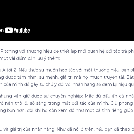
itching với thương hiệu để thiết lập mối quan hệ đối tác trả ph
một vài điểm cần lưu ý thêm:
 A tới Z: Nếu thực sự muốn hợp tác với một thương hiệu, bạn p
 được tầm nhìn, sứ mệnh, giá trị mà họ muốn truyền tải. Bắ
ân của mình để gây sự chú ý đối với nhãn hàng sẽ đem lại hiệu qu
nhưng vẫn giữ được sự chuyên nghiệp: Mặc dù dấu ấn cá nhâ
ở nên thô lỗ, sỗ sàng trong mắt đối tác của mình. Giữ phong th
ởng bạn hơn, đôi khi họ còn xem đó như một cá tính riêng giúp
u và giá trị của nhãn hàng: Như đã nói ở trên, nếu bạn đã theo