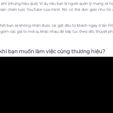
 phí (nhưng hiệu quả): Ví dụ
nếu bạn là người quản lý mạng xã hộ
hiện chiến lược YouTube của mình. Nó có thể đơn giản như tối 
 hết bạn sẽ không nhận được cái gật đầu từ khách ngay ở lần Pitc
 gồm các giá trị mới lạ, khác nhau để tiếp tục theo dõi, thuyết 
o khi bạn muốn làm việc cùng thương hiệu?