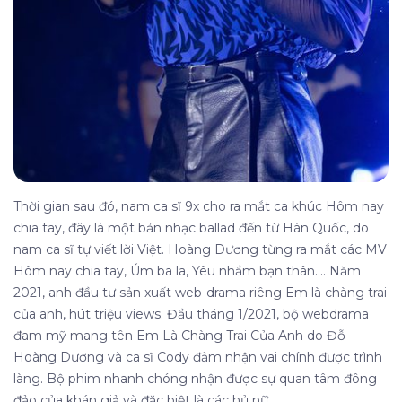
Thời gian sau đó, nam ca sĩ 9x cho ra mắt ca khúc Hôm nay
chia tay, đây là một bản nhạc ballad đến từ Hàn Quốc, do
nam ca sĩ tự viết lời Việt. Hoàng Dương từng ra mắt các MV
Hôm nay chia tay, Úm ba la, Yêu nhầm bạn thân.... Năm
2021, anh đầu tư sản xuất web-drama riêng Em là chàng trai
của anh, hút triệu views. Đầu tháng 1/2021, bộ webdrama
đam mỹ mang tên Em Là Chàng Trai Của Anh do Đỗ
Hoàng Dương và ca sĩ Cody đảm nhận vai chính được trình
làng. Bộ phim nhanh chóng nhận được sự quan tâm đông
đảo của khán giả và đặc biệt là các hủ nữ.