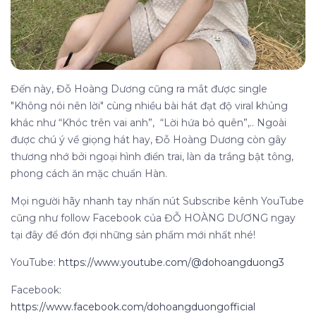
Đến này, Đỗ Hoàng Dương cũng ra mắt được single
"Không nói nên lời" cùng nhiều bài hát đạt độ viral khủng
khác như “Khóc trên vai anh”, “Lời hứa bỏ quên”,.. Ngoài
được chú ý về giọng hát hay, Đỗ Hoàng Dương còn gây
thương nhớ bởi ngoại hình điển trai, làn da trắng bật tông,
phong cách ăn mặc chuẩn Hàn.
Mọi người hãy nhanh tay nhấn nút Subscribe kênh YouTube
cũng như follow Facebook của ĐỖ HOÀNG DƯƠNG ngay
tại đây để đón đợi những sản phẩm mới nhất nhé!
YouTube:
https://www.youtube.com/@dohoangduong3
Facebook:
https://www.facebook.com/dohoangduongofficial