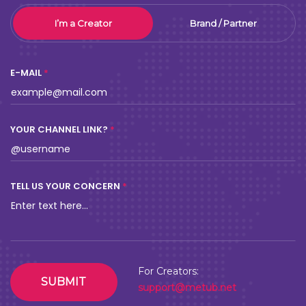
I’m a Creator
Brand / Partner
E-MAIL
YOUR CHANNEL LINK?
TELL US YOUR CONCERN
For Creators:
SUBMIT
support@metub.net