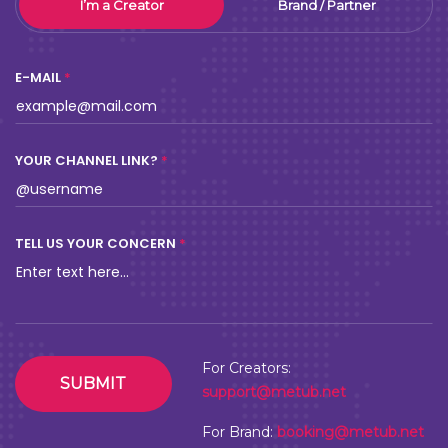
I’m a Creator
Brand / Partner
E-MAIL
YOUR CHANNEL LINK?
TELL US YOUR CONCERN
For Creators:
SUBMIT
support@metub.net
For Brand:
booking@metub.net