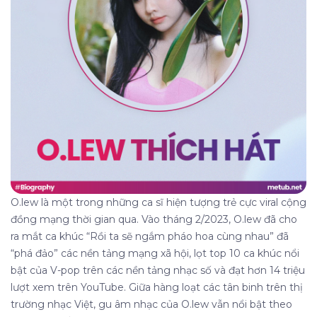
O.lew là một trong những ca sĩ hiện tượng trẻ cực viral cộng
đồng mạng thời gian qua. Vào tháng 2/2023, O.lew đã cho
ra mắt ca khúc “Rồi ta sẽ ngắm pháo hoa cùng nhau” đã
“phá đảo” các nền tảng mạng xã hội, lọt top 10 ca khúc nổi
bật của V-pop trên các nền tảng nhạc số và đạt hơn 14 triệu
lượt xem trên YouTube. Giữa hàng loạt các tân binh trên thị
trường nhạc Việt, gu âm nhạc của O.lew vẫn nổi bật theo