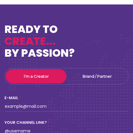
LỒNG TIẾNG TRÊN YOUTUBE: CHUYỆN
CŨ HAY CƠ HỘI MỚI CHO YOUTUBER
KIẾM HÀNG TRIỆU USD?
WASSUPYOUTUBE
MAR 20,2023