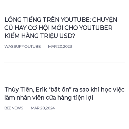
5 tính măng 'keo lỳ' của YouTube
Premium bạn nhất định phải biết!
WASSUPYOUTUBE
AUG 24,2023