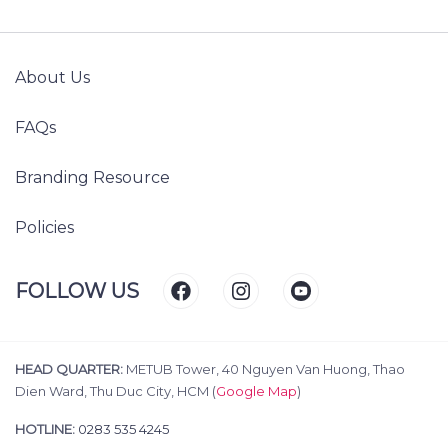
For Brand:
booking@metub.net
Passionate. Creative.
Insightful. Spark Joy!
GET IN TOUCH