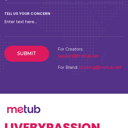
Thùy Tiên, Erik “bất ổn” ra sao khi học việc
làm nhân viên cửa hàng tiện lợi
BIZ NEWS
MAR 28,2024
READY TO
CREATE...
BY PASSION?