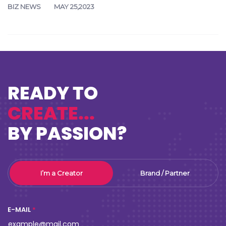
BIZ NEWS
MAY 25,2023
READY TO
CREATE...
BY PASSION?
I’m a Creator
Brand / Partner
E-MAIL