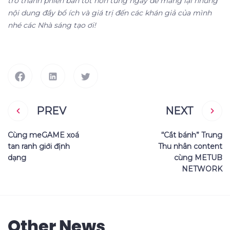
trở thành phiên bản tốt hơn từng ngày để mang lại những
nội dung đầy bổ ích và giá trị đến các khán giả của mình
nhé các Nhà sáng tạo ơi!
PREV
NEXT
Cùng meGAME xoá
“Cắt bánh” Trung
tan ranh giới định
Thu nhân content
dạng
cùng METUB
NETWORK
Other News