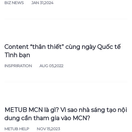
Phim Mai của Trấn Thành ra mắt suất
chiếu sớm, nửa showbiz tới chúc mừng
BIZ NEWS
JAN 31,2024