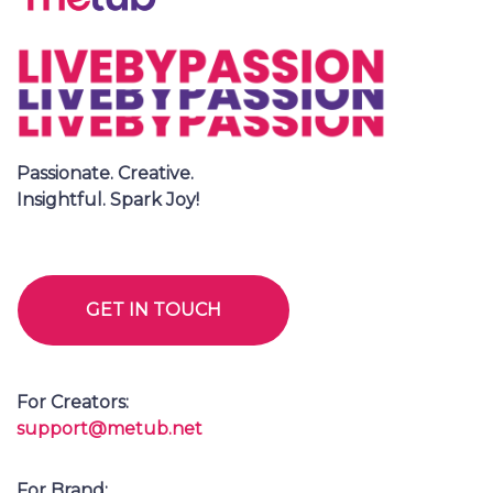
BY PASSION?
I’m a Creator
Brand / Partner
E-MAIL
YOUR CHANNEL LINK?
TELL US YOUR CONCERN