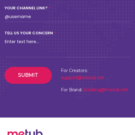
METUB MCN là gì? Vì sao nhà sáng tạo nội
dung cần tham gia vào MCN?
METUB HELP
NOV 15,2023
READY TO
CREATE...