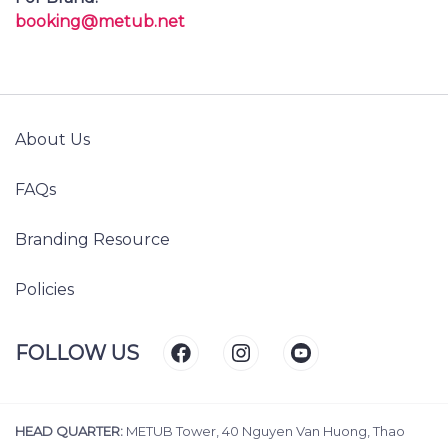
For Creators:
SUBMIT
support@metub.net
For Brand:
booking@metub.net
Passionate. Creative.
Insightful. Spark Joy!