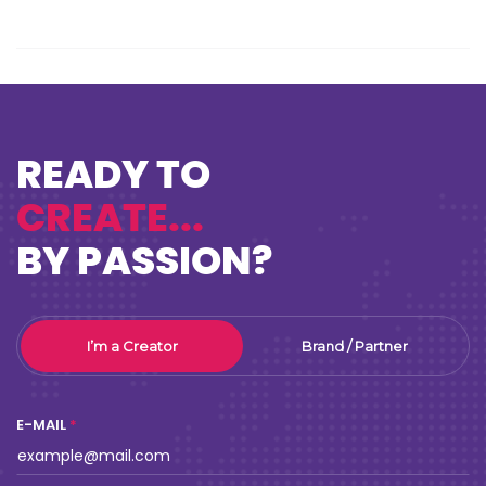
Content “thân thiết” cùng ngày Quốc tế
Tình bạn
INSPRIRATION
AUG 05,2022