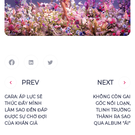
PREV
NEXT
CARA: ÁP LỰC SẼ
KHÔNG CÒN GAI
THÚC ĐẨY MÌNH
GÓC NỔI LOẠN,
LÀM SAO ĐỀN ĐÁP
TLINH TRƯỞNG
ĐƯỢC SỰ CHỜ ĐỢI
THÀNH RA SAO
CỦA KHÁN GIẢ
QUA ALBUM “ÁI”