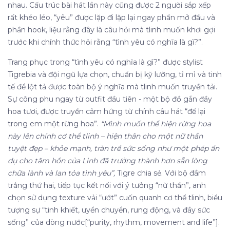
nhau. Cấu trúc bài hát lần này cũng được 2 người sắp xếp
rất khéo léo, “yêu” được lặp đi lặp lại ngay phần mở đầu và
phần hook, liệu rằng đây là câu hỏi mà tlinh muốn khơi gợi
trước khi chính thức hỏi rằng “tình yêu có nghĩa là gì?”.
Trang phục trong “tình yêu có nghĩa là gì?” được stylist
Tigrebia và đội ngũ lựa chọn, chuẩn bị kỹ lưỡng, tỉ mỉ và tinh
tế để lột tả được toàn bộ ý nghĩa mà tlinh muốn truyền tải.
Sự công phu ngay từ outfit đầu tiên - một bộ đồ gắn đầy
hoa tươi, được truyền cảm hứng từ chính câu hát “để lại
trong em một rừng hoa”.
“Mình muốn thể hiện rừng hoa
này lên chính cơ thể tlinh – hiện thân cho một nữ thần
tuyệt đẹp – khỏe mạnh, tràn trề sức sống như một phép ẩn
dụ cho tâm hồn của Linh đã trưởng thành hơn sẵn lòng
chữa lành và lan tỏa tình yêu”,
Tigre chia sẻ. Với bộ đầm
trắng thứ hai, tiếp tục kết nối với ý tưởng “nữ thần”, anh
chọn sử dụng texture vải “ướt” cuốn quanh cơ thể tlinh, biểu
tượng sự “tinh khiết, uyển chuyển, rung động, và đầy sức
sống” của dòng nước[“purity, rhythm, movement and life”].