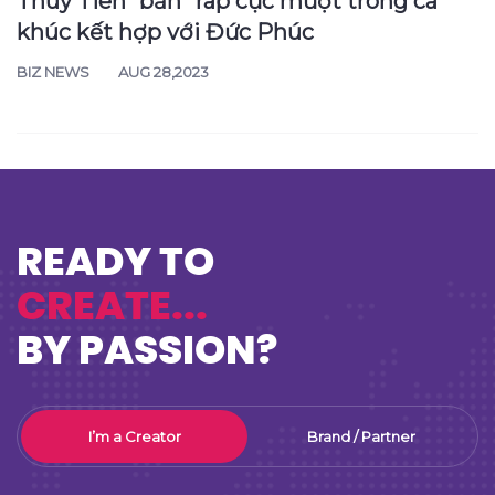
Thùy Tiên “bắn” rap cực mượt trong ca
khúc kết hợp với Đức Phúc
BIZ NEWS
AUG 28,2023
READY TO
CREATE...
BY PASSION?
I’m a Creator
Brand / Partner