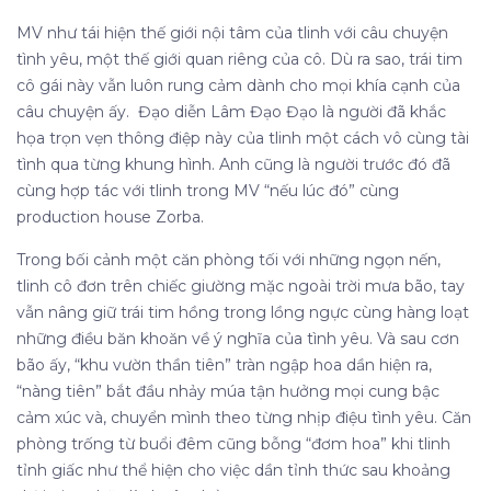
MV như tái hiện thế giới nội tâm của tlinh với câu chuyện
tình yêu, một thế giới quan riêng của cô. Dù ra sao, trái tim
cô gái này vẫn luôn rung cảm dành cho mọi khía cạnh của
câu chuyện ấy. Đạo diễn Lâm Đạo Đạo là người đã khắc
họa trọn vẹn thông điệp này của tlinh một cách vô cùng tài
tình qua từng khung hình. Anh cũng là người trước đó đã
cùng hợp tác với tlinh trong MV “nếu lúc đó” cùng
production house Zorba.
Trong bối cảnh một căn phòng tối với những ngọn nến,
tlinh cô đơn trên chiếc giường mặc ngoài trời mưa bão, tay
vẫn nâng giữ trái tim hồng trong lồng ngực cùng hàng loạt
những điều băn khoăn về ý nghĩa của tình yêu. Và sau cơn
bão ấy, “khu vườn thần tiên” tràn ngập hoa dần hiện ra,
“nàng tiên” bắt đầu nhảy múa tận hưởng mọi cung bậc
cảm xúc và, chuyển mình theo từng nhịp điệu tình yêu. Căn
phòng trống từ buổi đêm cũng bỗng “đơm hoa” khi tlinh
tỉnh giấc như thể hiện cho việc dần tỉnh thức sau khoảng