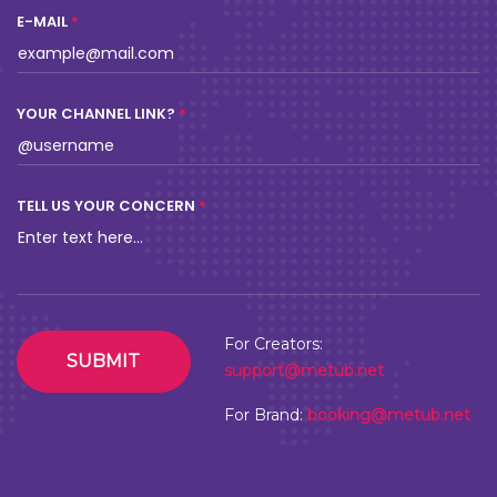
E-MAIL
YOUR CHANNEL LINK?
TELL US YOUR CONCERN
For Creators:
SUBMIT
support@metub.net
For Brand:
booking@metub.net