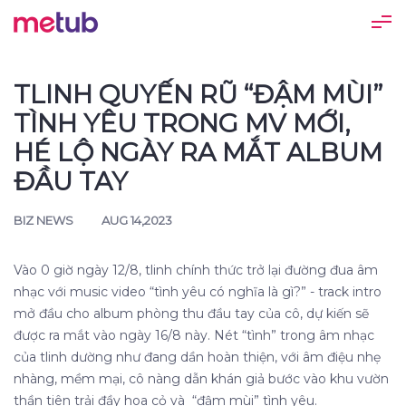
TLINH QUYẾN RŨ “ĐẬM MÙI”
TÌNH YÊU TRONG MV MỚI,
HÉ LỘ NGÀY RA MẮT ALBUM
ĐẦU TAY
BIZ NEWS
AUG 14,2023
Vào 0 giờ ngày 12/8
, tlinh chính thức trở lại đường đua âm
nhạc với music video “tình yêu có nghĩa là gì?” - track intro
mở đầu cho album phòng thu đầu tay của cô, dự kiến sẽ
được ra mắt vào ngày 16/8 này. Nét “tình” trong âm nhạc
của tlinh dường như đang dần hoàn thiện, với âm điệu nhẹ
nhàng, mềm mại, cô nàng dẫn khán giả bước vào khu vườn
thần tiên trải đầy hoa cỏ và “đậm mùi” tình yêu.