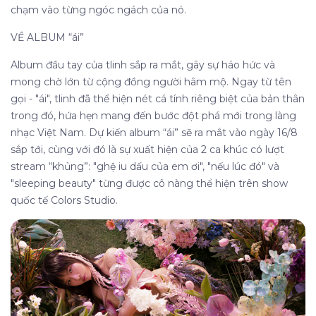
chạm vào từng ngóc ngách của nó.
VỀ ALBUM “ái”
Album đầu tay của tlinh sắp ra mắt, gây sự háo hức và
mong chờ lớn từ cộng đồng người hâm mộ. Ngay từ tên
gọi - "ái", tlinh đã thể hiện nét cá tính riêng biệt của bản thân
trong đó, hứa hẹn mang đến bước đột phá mới trong làng
nhạc Việt Nam. Dự kiến album “ái” sẽ ra mắt vào ngày 16/8
sắp tới, cùng với đó là sự xuất hiện của 2 ca khúc có lượt
stream “khủng”: "ghệ iu dấu của em ơi", "nếu lúc đó" và
"sleeping beauty" từng được cô nàng thể hiện trên show
quốc tế Colors Studio.