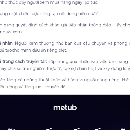
nhớ thúc đẩy người xem mua hàng ngay lập tức.
y dựng một chiến lược sáng tạo nội dung hiệu quả?
 dạng quyết định cách khán giả tiếp nhận thông điệp. Hãy ch
i người xem.
á nhân:
Người xem thường nhớ bạn qua câu chuyện và phong c
để tạocho mình dấu ấn riêng biệt.
trong cách truyền tải’:
Tập trung quá nhiều vào việc bán hàng 
ãy chia sẻ trải nghiệm thực tế, tạo sự chân thật và xây dựng lòn
ền tảng có những thuật toán và hành vi người dùng riêng. Hiểu
ối tượng và tăng lượt chuyển đổi.