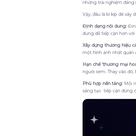
những trải nghiệm đáng 
Vậy, đâu là bí kíp để xâ
Định dạng nội dung:
Định
dung dễ tiếp cận hơn vớ
Xây dựng thương hiệu c
một hình ảnh nhất quán 
Hạn chế ‘thương mại hoá 
người xem. Thay vào đó, h
Phù hợp nền tảng:
Mỗi n
sáng tạo tiếp cận đúng đ