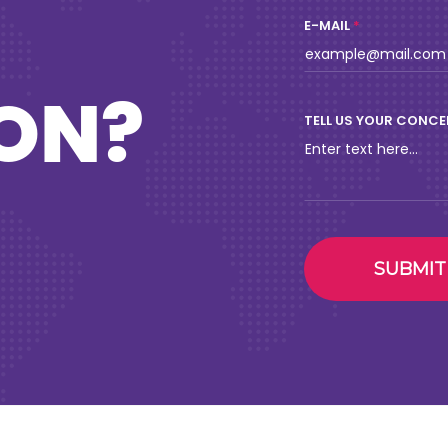
E-MAIL
ON?
TELL US YOUR CONC
SUBMIT