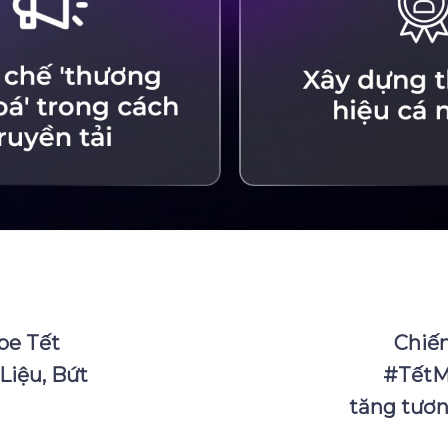
be Tết
Chiến
Liệu, Bứt
#TếtMê
tăng tươn