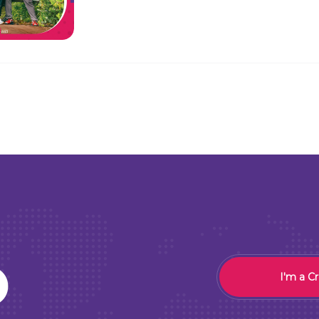
O
I'm a C