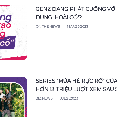
GENZ ĐANG PHÁT CUỒNG VỚI
DUNG 'HOÀI CỔ'?
ON THE NEWS
MAR 26,2023
SERIES “MÙA HÈ RỰC RỠ” CỦ
HƠN 13 TRIỆU LƯỢT XEM SAU 
BIZ NEWS
JUL 21,2023