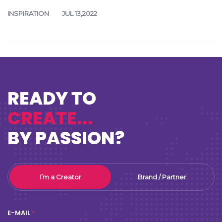
METUB HELP
NOV 23,2023
An Phương và Call Me Duy tiết lộ những bí
mật khó đỡ trong workshop Collab on
YouTube
INSPIRATION
JUL 13,2022
READY TO