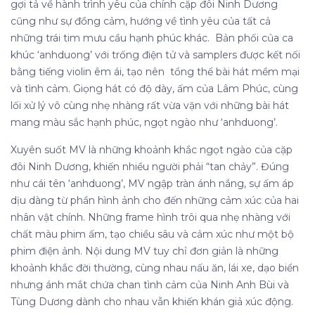
gợi tả về hành trình yêu của chính cặp đôi Ninh Dương
cũng như sự đồng cảm, hướng về tình yêu của tất cả
những trái tim mưu cầu hạnh phúc khác. Bản phối của ca
khúc ‘anhduong’ với trống điện tử và samplers được kết nối
bằng tiếng violin êm ái, tạo nên tổng thể bài hát mềm mại
và tình cảm. Giọng hát có độ dày, ấm của Lâm Phúc, cùng
lối xử lý vô cùng nhẹ nhàng rất vừa vặn với những bài hát
mang màu sắc hạnh phúc, ngọt ngào như ‘anhduong’.
Xuyên suốt MV là những khoảnh khắc ngọt ngào của cặp
đôi Ninh Dương, khiến nhiều người phải “tan chảy”. Đúng
như cái tên ‘anhduong’, MV ngập tràn ánh nắng, sự ấm áp
dịu dàng từ phần hình ảnh cho đến những cảm xúc của hai
nhân vật chính. Những frame hình trôi qua nhẹ nhàng với
chất màu phim ấm, tạo chiều sâu và cảm xúc như một bộ
phim điện ảnh. Nội dung MV tuy chỉ đơn giản là những
khoảnh khắc đời thường, cùng nhau nấu ăn, lái xe, dạo biển
nhưng ánh mắt chứa chan tình cảm của Ninh Anh Bùi và
Tùng Dương dành cho nhau vẫn khiến khán giả xúc động.