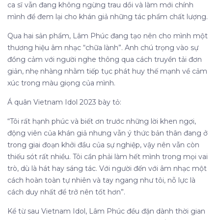
ca sĩ vẫn đang không ngừng trau dồi và làm mới chính
mình để đem lại cho khán giả những tác phẩm chất lượng.
Qua hai sản phẩm, Lâm Phúc đang tạo nên cho mình một
thương hiệu âm nhạc “chữa lành”. Anh chú trọng vào sự
đồng cảm với người nghe thông qua cách truyền tải đơn
giản, nhẹ nhàng nhằm tiếp tục phát huy thế mạnh về cảm
xúc trong màu giọng của mình.
Á quân Vietnam Idol 2023 bày tỏ:
“Tôi rất hạnh phúc và biết ơn trước những lời khen ngợi,
động viên của khán giả nhưng vẫn ý thức bản thân đang ở
trong giai đoạn khởi đầu của sự nghiệp, vậy nên vẫn còn
thiếu sót rất nhiều. Tôi cần phải làm hết mình trong mọi vai
trò, dù là hát hay sáng tác. Với người đến với âm nhạc một
cách hoàn toàn tự nhiên và tay ngang như tôi, nỗ lực là
cách duy nhất để trở nên tốt hơn”.
Kể từ sau Vietnam Idol, Lâm Phúc đều đặn dành thời gian