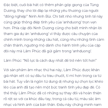
Đặc biệt, cuối bài hát có thêm phần góp giọng của Tùng
Dương, thay cho lời đáp lại những yêu thương của người
“đồng nghiệp” Ninh Anh Bùi. Chi tiết nhỏ nhưng tinh tế này
cũng giúp thông điệp tình yêu của ‘anhduong’ trọn vẹn
hơn. Phía cặp đôi Ninh Dương cũng cho biết mình nhận lời
tham gia dự án ‘anhduong’ vì thấy được câu chuyện của
chính mình trong những câu hát, cũng như những tình cảm
chân thành, ngưỡng mộ dành cho hành trình yêu của cặp
đôi này mà Lâm Phúc đã gửi gắm trong ‘anhduong’.
Lâm Phúc: “Nỗ lực là cách duy nhất để trở nên tốt hơn”
Với sản phẩm âm nhạc thứ hai này, Lâm Phúc được khán
giả nhận xét có sự đầu tư trau chuốt, tỉ mỉ hơn trong ca từ
bài hát. Tuy vẫn là ngôn từ dung dị nhưng sự chọn lọc khéo
léo của anh đã tạo nên một bức tranh tình yêu đẹp đẽ. Có
thể thấy Lâm Phúc đã có những sự thay đổi và hoàn thiện
rõ rệt so với ca khúc đầu tay, trong cả câu từ, màu sắc âm
nhạc và hình ảnh của bản thân. Điều này chứng minh nam