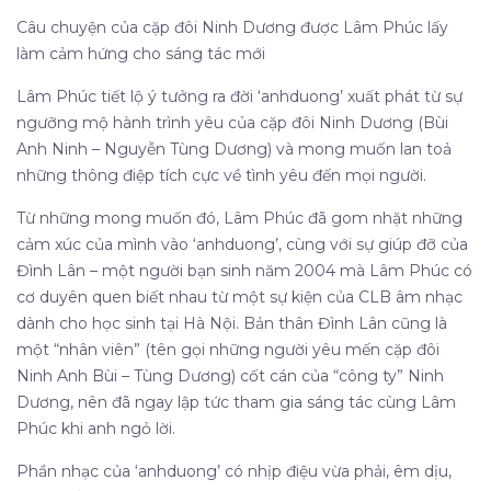
Câu chuyện của cặp đôi Ninh Dương được Lâm Phúc lấy
làm cảm hứng cho sáng tác mới
Lâm Phúc tiết lộ ý tưởng ra đời ‘anhduong’ xuất phát từ sự
ngưỡng mộ hành trình yêu của cặp đôi Ninh Dương (Bùi
Anh Ninh – Nguyễn Tùng Dương) và mong muốn lan toả
những thông điệp tích cực về tình yêu đến mọi người.
Từ những mong muốn đó, Lâm Phúc đã gom nhặt những
cảm xúc của mình vào ‘anhduong’, cùng với sự giúp đỡ của
Đình Lân – một người bạn sinh năm 2004 mà Lâm Phúc có
cơ duyên quen biết nhau từ một sự kiện của CLB âm nhạc
dành cho học sinh tại Hà Nội. Bản thân Đình Lân cũng là
một “nhân viên” (tên gọi những người yêu mến cặp đôi
Ninh Anh Bùi – Tùng Dương) cốt cán của “công ty” Ninh
Dương, nên đã ngay lập tức tham gia sáng tác cùng Lâm
Phúc khi anh ngỏ lời.
Phần nhạc của ‘anhduong’ có nhịp điệu vừa phải, êm dịu,