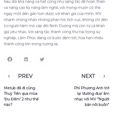
trau dồi khả năng ca hát cũng như sáng tác để hoàn thiện
và nâng cao kỹ năng làm nghề, với mong muốn có thể
ngày một đến gần hơn được với khán giả của mình. MV
nhanh chóng nhận những phản hồi tích cực, không chỉ đến
từ người hâm mộ cặp đôi Ninh Dương mà còn từ cả khán
giả yêu nhạc. Với sáng tác thành công thứ hai trong sự
nghiệp, Lâm Phúc đang có bước đệm tốt, hứa hẹn nhiều
thành công lớn trong tương lai.
PREV
NEXT
Metub đã đi cùng
Phí Phương Anh trở
Thuỳ Tiên qua mùa
lại 'đường đua' âm
'Đu Đêm' 2 như thế
nhạc với MV “Người
nào?
bán nỗi buồn”