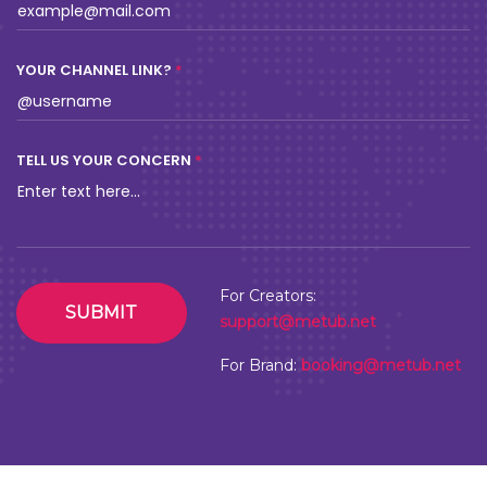
CREATE...
BY PASSION?
I’m a Creator
Brand / Partner
E-MAIL
YOUR CHANNEL LINK?
TELL US YOUR CONCERN