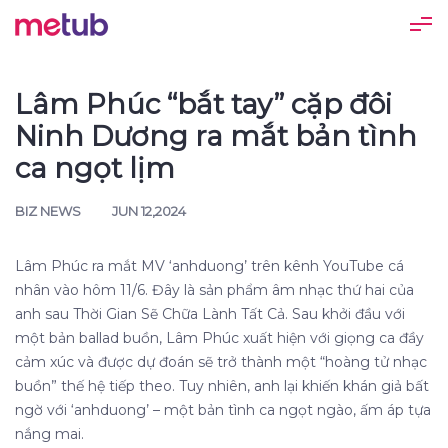
Lâm Phúc “bắt tay” cặp đôi
Ninh Dương ra mắt bản tình
ca ngọt lịm
BIZ NEWS
JUN 12,2024
Lâm Phúc ra mắt MV ‘anhduong’ trên kênh YouTube cá
nhân vào hôm 11/6. Đây là sản phẩm âm nhạc thứ hai của
anh sau Thời Gian Sẽ Chữa Lành Tất Cả. Sau khởi đầu với
một bản ballad buồn, Lâm Phúc xuất hiện với giọng ca đầy
cảm xúc và được dự đoán sẽ trở thành một “hoàng tử nhạc
buồn” thế hệ tiếp theo. Tuy nhiên, anh lại khiến khán giả bất
ngờ với ‘anhduong’ – một bản tình ca ngọt ngào, ấm áp tựa
nắng mai.