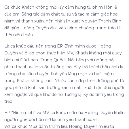
Ca khúc Khách không mời lấy cảm hứng từ phim Hôn lễ
của em. Sáng tác đậm chất tự sự và tạo ra cảm giác hoài
niệm về thanh xuân, nên nhà sản xuất Nguyễn Thanh Bình
đã giúp Hoàng Duyên đưa vào tiếng chuông trong trẻo từ
thời niên thiếu.
Là ca khúc đầu tiên trong EP Bình minh được Hoàng
Duyên và ê kip chọn thực hiện MV, Khách không mời quay
hình tại Đài Loan (Trung Quốc). Nổi tiếng với những bộ
phim thanh xuân vườn trường, nơi đây trở thành bối cảnh lý
tưởng cho câu chuyện tình yêu lãng mạn và hoài niệm
trong Khách không mời. Nhiều cảnh đẹp trên đường phố từ
góc phố cổ kính, sân trường xanh mát… xuất hiện đưa người
xem ngược về quá khứ để hồi tưởng lại ký ức tình yêu trong
trẻo.
EP “Bình minh” và MV ca khúc mới của Hoàng Duyên khiến
người nghe bồi hồi nhớ lại tình yêu thanh xuân
Với ca khúc Mưa dầm thấm lâu, Hoàng Duyên miêu tả